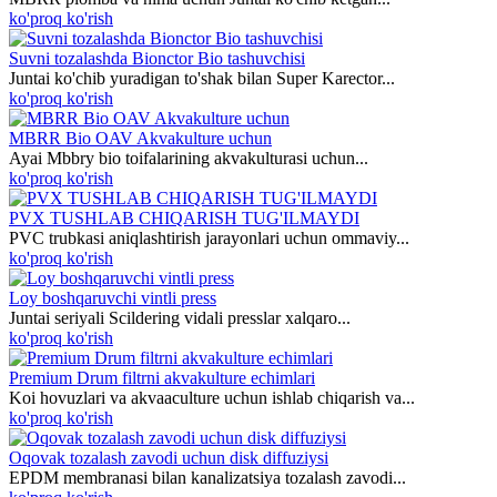
ko'proq ko'rish
Suvni tozalashda Bionctor Bio tashuvchisi
Juntai ko'chib yuradigan to'shak bilan Super Karector...
ko'proq ko'rish
MBRR Bio OAV Akvakulture uchun
Ayai Mbbry bio toifalarining akvakulturasi uchun...
ko'proq ko'rish
PVX TUSHLAB CHIQARISH TUG'ILMAYDI
PVC trubkasi aniqlashtirish jarayonlari uchun ommaviy...
ko'proq ko'rish
Loy boshqaruvchi vintli press
Juntai seriyali Scildering vidali presslar xalqaro...
ko'proq ko'rish
Premium Drum filtrni akvakulture echimlari
Koi hovuzlari va akvaaculture uchun ishlab chiqarish va...
ko'proq ko'rish
Oqovak tozalash zavodi uchun disk diffuziysi
EPDM membranasi bilan kanalizatsiya tozalash zavodi...