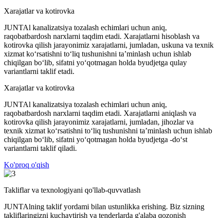
Xarajatlar va kotirovka
JUNTAl kanalizatsiya tozalash echimlari uchun aniq,
raqobatbardosh narxlarni taqdim etadi. Xarajatlarni hisoblash va
kotirovka qilish jarayonimiz xarajatlarni, jumladan, uskuna va texnik
xizmat ko‘rsatishni to‘liq tushunishni ta’minlash uchun ishlab
chiqilgan bo‘lib, sifatni yo‘qotmagan holda byudjetga qulay
variantlarni taklif etadi.
Xarajatlar va kotirovka
JUNTAl kanalizatsiya tozalash echimlari uchun aniq,
raqobatbardosh narxlarni taqdim etadi. Xarajatlarni aniqlash va
kotirovka qilish jarayonimiz xarajatlarni, jumladan, jihozlar va
texnik xizmat ko‘rsatishni to‘liq tushunishni ta’minlash uchun ishlab
chiqilgan bo‘lib, sifatni yo‘qotmagan holda byudjetga -do‘st
variantlarni taklif qiladi.
Ko'proq o'qish
Takliflar va texnologiyani qo'llab-quvvatlash
JUNTAlning taklif yordami bilan ustunlikka erishing. Biz sizning
takliflaringizni kuchaytirish va tenderlarda g'alaba qozonish