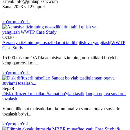
Email:
info@juntaiplastic.com
Sana: 2023 yil 27 aprel
...
ko'proq ko'rish
Oct
30
Aeratsiya tizimining nosozliklarini tahlil qilish va yangilash|WWTP
Case Study
15 000 m³/kun OATda aeratsiya tizimining nosozliklari bo'yicha
keng qamrovli mi...
ko'proq ko'rish
Sep
28
Disk diffuzerli misollar: Sanoat bo'ylab tasdiqlangan oqava suvlarni
tozalash...
Vinochilik, sut mahsulotlari, kommunal va sanoat oqava suvlarini
tozalash boʻyi...
ko'proq ko'rish