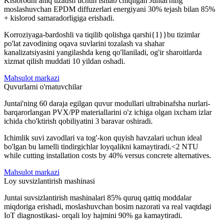
Kislorodni aniq uzatish uchun ishlab chiqilgan Juntai'ning
moslashuvchan EPDM diffuzerlari energiyani 30% tejash bilan 85%
+ kislorod samaradorligiga erishadi.
Korroziyaga-bardoshli va tiqilib qolishga qarshi{1}}bu tizimlar
po'lat zavodining oqava suvlarini tozalash va shahar
kanalizatsiyasini yangilashda keng qo'llaniladi, og'ir sharoitlarda
xizmat qilish muddati 10 yildan oshadi.
Mahsulot markazi
Quvurlarni o'rnatuvchilar
Juntai'ning 60 daraja egilgan quvur modullari ultrabinafsha nurlari-
barqarorlangan PVX/PP materiallarini o'z ichiga olgan ixcham izlar
ichida cho'ktirish qobiliyatini 3 baravar oshiradi.
Ichimlik suvi zavodlari va tog'-kon quyish havzalari uchun ideal
bo'lgan bu lamelli tindirgichlar loyqalikni kamaytiradi.<2 NTU
while cutting installation costs by 40% versus concrete alternatives.
Mahsulot markazi
Loy suvsizlantirish mashinasi
Juntai suvsizlantirish mashinalari 85% quruq qattiq moddalar
miqdoriga erishadi, moslashuvchan bosim nazorati va real vaqtdagi
IoT diagnostikasi- orqali loy hajmini 90% ga kamaytiradi.