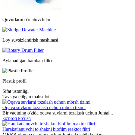
Quvurlarni o'rnatuvchilar
Loy suvsizlantirish mashinasi
Aylanadigan baraban filtri
Plastik profil
Sifat ustunligi
Tavsiya etilgan mahsulot
Oqava suvlarni tozalash uchun mbrsh tizimi
Bir vaqtning o'zida oqava suvlarni tozalash uchun Juntai...
ko'proq ko'rish
Harakatlanuvchi to'shakni biofilm reaktor filtri
MBRR plomba va nima uchun Juntai ko'chib ketgan...