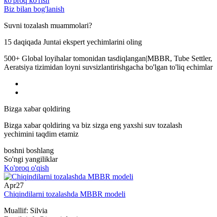
ko'proq ko'rish
Biz bilan bog'lanish
Suvni tozalash muammolari?
15 daqiqada Juntai ekspert yechimlarini oling
500+ Global loyihalar tomonidan tasdiqlangan|MBBR, Tube Settler,
Aeratsiya tizimidan loyni suvsizlantirishgacha bo'lgan to'liq echimlar
Bizga xabar qoldiring
Bizga xabar qoldiring va biz sizga eng yaxshi suv tozalash
yechimini taqdim etamiz
boshni boshlang
So'ngi yangiliklar
Ko'proq o'qish
Apr
27
Chiqindilarni tozalashda MBBR modeli
Muallif: Silvia