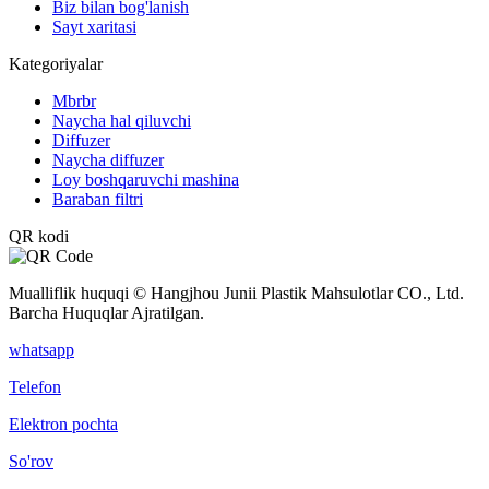
Biz bilan bog'lanish
Sayt xaritasi
Kategoriyalar
Mbrbr
Naycha hal qiluvchi
Diffuzer
Naycha diffuzer
Loy boshqaruvchi mashina
Baraban filtri
QR kodi
Mualliflik huquqi © Hangjhou Junii Plastik Mahsulotlar CO., Ltd.
Barcha Huquqlar Ajratilgan.
whatsapp
Telefon
Elektron pochta
So'rov