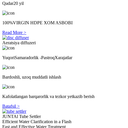
Qadar
20 yil
100%
VIRGIN HDPE XOM ASBOBI
Read More >
Aeratsiya diffuzeri
Yuqori
Samaradorlik -
Pastroq
Xarajatlar
Bardoshli, uzoq muddatli ishlash
Kafolatlangan barqarorlik va tezkor yetkazib berish
Batafsil >
JUNTAl Tube Settler
Efficient Water Clarification in a Flash
Fast and Effective Water Treatment