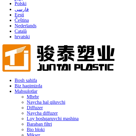
Polski
فارسی
Eesti
Čeština
Nederlands
Català
hrvatski
Bosh sahifa
Biz haqimizda
Mahsulotlar
Mbrbr
Naycha hal qiluvchi
Diffuzer
Naycha diffuzer
Loy boshqaruvchi mashina
Baraban filtri
Bio bloki
Mikser