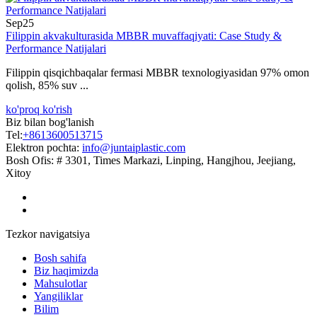
Sep
25
Filippin akvakulturasida MBBR muvaffaqiyati: Case Study &
Performance Natijalari
Filippin qisqichbaqalar fermasi MBBR texnologiyasidan 97% omon
qolish, 85% suv ...
ko'proq ko'rish
Biz bilan bog'lanish
Tel:
+8613600513715
Elektron pochta:
info@juntaiplastic.com
Bosh Ofis:
# 3301, Times Markazi, Linping, Hangjhou, Jeejiang,
Xitoy
Tezkor navigatsiya
Bosh sahifa
Biz haqimizda
Mahsulotlar
Yangiliklar
Bilim