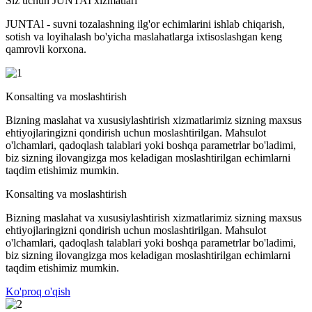
Siz uchun JUNTAI xizmatlari
JUNTAl - suvni tozalashning ilg'or echimlarini ishlab chiqarish,
sotish va loyihalash bo'yicha maslahatlarga ixtisoslashgan keng
qamrovli korxona.
Konsalting va moslashtirish
Bizning maslahat va xususiylashtirish xizmatlarimiz sizning maxsus
ehtiyojlaringizni qondirish uchun moslashtirilgan. Mahsulot
o'lchamlari, qadoqlash talablari yoki boshqa parametrlar bo'ladimi,
biz sizning ilovangizga mos keladigan moslashtirilgan echimlarni
taqdim etishimiz mumkin.
Konsalting va moslashtirish
Bizning maslahat va xususiylashtirish xizmatlarimiz sizning maxsus
ehtiyojlaringizni qondirish uchun moslashtirilgan. Mahsulot
o'lchamlari, qadoqlash talablari yoki boshqa parametrlar bo'ladimi,
biz sizning ilovangizga mos keladigan moslashtirilgan echimlarni
taqdim etishimiz mumkin.
Ko'proq o'qish