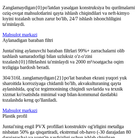
Zanglamaydigan{0}po'latdan yasalgan konstruksiya bu qurilmalarni
oziq-ovqat mahsulotlarini qayta ishlash chiqindilari va neft-kimyo
loyini tozalash uchun zarur bo'lib, 24/7 ishlash ishonchliligini
ta'minlaydi.
Mahsulot markazi
Aylanadigan baraban filtri
Juntai'ning aylanuvchi baraban filtrlari 99%+ zarrachalarni olib
tashlash samaradorligi bilan uzluksiz o'z-o'zini
tozalash{0}}filtrlashni ta'minlaydi va 2000 m³/soatgacha oqim
tezligiga bardosh beradi.
304/316L zanglamaydigan{2}}po'lat baraban ekrani yuqori yuk
sharoitida korroziyaga chidamli bo'lib, akvakulturaning qayta
aylanishida, qog'oz tegirmonining chiqindi suvlarida va texnik
xizmat ko'rsatishda minimal vaqt bilan-kommunal dastlabki
tozalashda keng qo'llaniladi.
Mahsulot markazi
Plastik profil
Juntai'ning engil PVX profillari konstruktiv og'irligini metallga
nisbatan 50% ga qisqartiradi, ekstremal ob-havo (-30 darajadan 80
darajagacha) va yong'in xavfsizligi uchun ishlab chiqilgan.