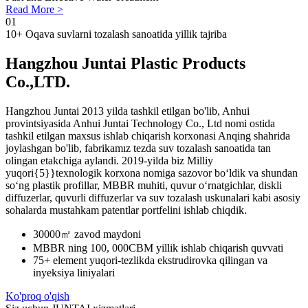
Read More >
01
10+ Oqava suvlarni tozalash sanoatida yillik tajriba
Hangzhou Juntai Plastic Products
Co.,LTD.
Hangzhou Juntai 2013 yilda tashkil etilgan bo'lib, Anhui
provintsiyasida Anhui Juntai Technology Co., Ltd nomi ostida
tashkil etilgan maxsus ishlab chiqarish korxonasi Anqing shahrida
joylashgan bo'lib, fabrikamız tezda suv tozalash sanoatida tan
olingan etakchiga aylandi. 2019-yilda biz Milliy
yuqori{5}}texnologik korxona nomiga sazovor bo‘ldik va shundan
so‘ng plastik profillar, MBBR muhiti, quvur o‘rnatgichlar, diskli
diffuzerlar, quvurli diffuzerlar va suv tozalash uskunalari kabi asosiy
sohalarda mustahkam patentlar portfelini ishlab chiqdik.
30000㎡ zavod maydoni
MBBR ning 100, 000CBM yillik ishlab chiqarish quvvati
75+ element yuqori-tezlikda ekstrudirovka qilingan va
inyeksiya liniyalari
Ko'proq o'qish