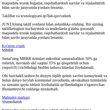
maqsadida texnik hujjatlar, raqobatbardosh narxlar va rejalashtirish
bilan savdo jarayonida yordam beramiz.
Takliflar va texnologiyani qo'llab-quvvatlash
JUNTAlning taklif yordami bilan ustunlikka erishing. Biz sizning
takliflaringizni kuchaytirish va tenderlarda g'alaba qozonish
maqsadida texnik hujjatlar, raqobatbardosh narxlar va rejalashtirish
bilan savdo jarayonida yordam beramiz.
Ko'proq o'qish
MBBR
Juntai'ning MBBR tizimlari mikrobial samaradorlikni 50% ga
oshirish, davolash sikl vaqtini 35% ga qisqartirish uchun
yuqori{0}}zichlikdagi biofilm tashuvchilardan foydalanadi.
Olti burchakli tashuvchi dizayni tiqilib qolish xavfini kamaytiradi va
butun dunyo bo'ylab kommunal zavodlarda, akvakultura tizimlarida
va sanoatni qayta ishlash loyihalarida qo'llaniladigan o'zgaruvchan
ifloslantiruvchi yuklarga moslashadi.
Mahsulot markazi
Shamollatish