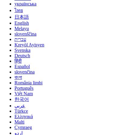
українська
ไทย
日本語
English
Melayu
slovenščina
עברית
Kreyòl Ayisyen
Svenska
Deutsch
हिंदी
Español
slovenčina
বাংলা
România limbi
Português
Việt Nam
한국어
عربي
Türkçe
Ελληνικά
Malti
Cymraeg
اردو