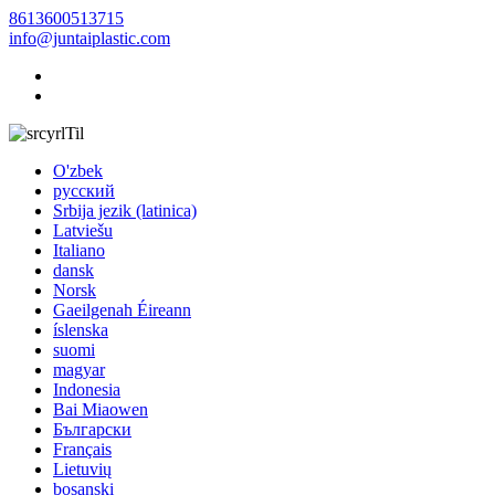
8613600513715
info@juntaiplastic.com
Til
O'zbek
русский
Srbija jezik (latinica)
Latviešu
Italiano
dansk
Norsk
Gaeilgenah Éireann
íslenska
suomi
magyar
Indonesia
Bai Miaowen
Български
Français
Lietuvių
bosanski